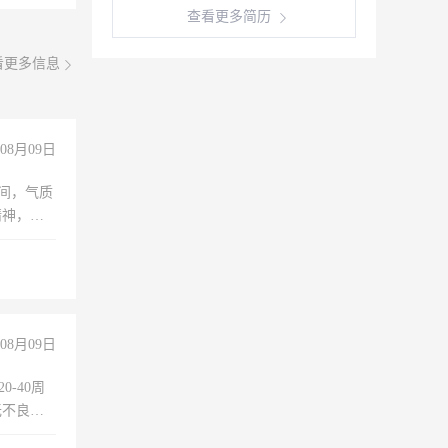
查看更多简历
看更多信息
08月09日
之间，气质
精神，有
08月09日
0-40周
无不良嗜
准八人间住