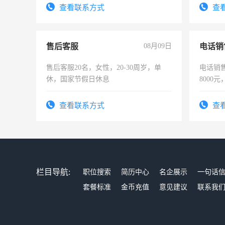
表或者
查看联系方式
查
交五险
售后客服
08月09日
电话销
售后客服20名，女性，20-30周岁，单
电话销售
休，国家节假日休息
8000
查看联系方式
查
栏目导航:
职位搜索
简历中心
名企展示
一句话
套餐标准
金币充值
意见建议
联系我