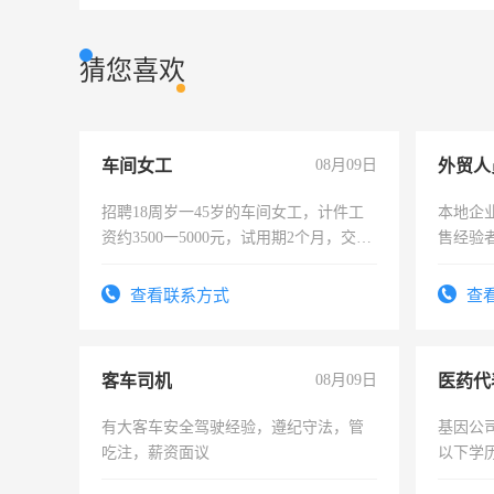
猜您喜欢
车间女工
08月09日
外贸人
招聘18周岁一45岁的车间女工，计件工
本地企
资约3500一5000元，试用期2个月，交五
售经验
险，有年薪假，年底福利
查看联系方式
查
客车司机
08月09日
医药代
有大客车安全驾驶经验，遵纪守法，管
基因公
吃注，薪资面议
以下学历
可，需