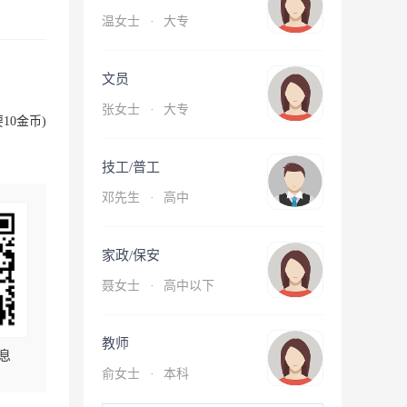
温女士
·
大专
文员
张女士
·
大专
10金币)
技工/普工
邓先生
·
高中
家政/保安
聂女士
·
高中以下
教师
息
俞女士
·
本科