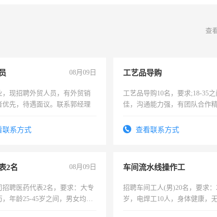
查
员
08月09日
工艺品导购
业，现招聘外贸人员，有外贸销
工艺品导购10名，要求;18-35
者优先，待遇面议。联系郭经理
佳，沟通能力强，有团队合作
上进心，有工作经验者优先！
看联系方式
查看联系方式
表2名
08月09日
车间流水线操作工
司招聘医药代表2名，要求：大专
招聘车间工人(男)20名，要求：2
，年龄25-45岁之间，男女均
岁，电焊工10人，身体健康，
要具有营销经验，从事过医药代
好。薪资：4500-7000元，标