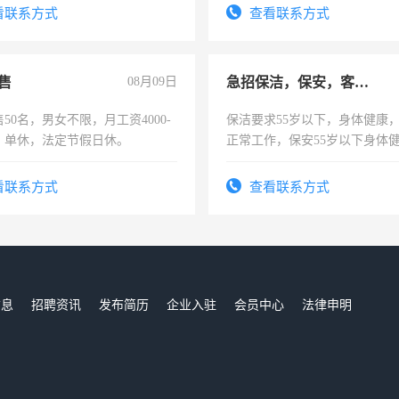
有医学资质的优先，底薪+绩效，
宿，免费发放劳保用品，两班
看联系方式
查看联系方式
。
25号准时发放工资，工作时间1
售
08月09日
急招保洁，保安，客服，工程
50名，男女不限，月工资4000-
保洁要求55岁以下，身体健康
元，单休，法定节假日休。
正常工作，保安55岁以下身体
责任心形象端庄，遵纪守法，
录，客服要求45岁以下高中以
看联系方式
查看联系方式
懂电脑工作认真，性格开朗有
能力，工程，懂水电维修。
信息
招聘资讯
发布简历
企业入驻
会员中心
法律申明
们